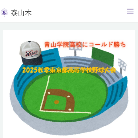
内
容
を
ス
キ
ッ
プ