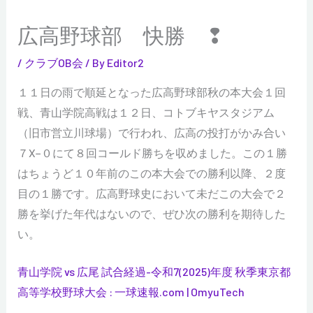
広高野球部 快勝 ❢
/
クラブOB会
/ By
Editor2
１１日の雨で順延となった広高野球部秋の本大会１回
戦、青山学院高戦は１２日、コトブキヤスタジアム
（旧市営立川球場）で行われ、広高の投打がかみ合い
７X−０にて８回コールド勝ちを収めました。この１勝
はちょうど１０年前のこの本大会での勝利以降、２度
目の１勝です。広高野球史において未だこの大会で２
勝を挙げた年代はないので、ぜひ次の勝利を期待した
い。
青山学院 vs 広尾 試合経過-令和7(2025)年度 秋季東京都
高等学校野球大会 : 一球速報.com | OmyuTech