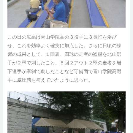
この日の広高は青山学院高の３投手に３長打を浴び
せ、これを効率よく確実に加点した。さらに日頃の練
習の成果として、１回表、四球の走者の盗塁を北山選
手が２塁で刺したこと、５回２アウト２塁の走者を岩
下選手が牽制で刺したことなど守備面で青山学院高選
手に威圧感を与えていたように思った。