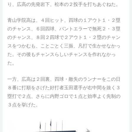
り、広高の先発岩下、松本の２投手を打ちあぐねた。
青山学院高は、４回ヒット、四球の１アウト１・２塁
のチャンス、６回四球、バントエラーで無死２・３塁
のチャンス、８回２四球で２アウト１・２塁のチャン
スをつかむも、ことごとく三振、凡打で生かせなかっ
た。その後もチャンスらしいチャンスを作れなかっ
た。
一方、広高は２回裏、四球・敵失のランナーをこの日
８番に打順をさげた好打者玉田選手が右中間を抜く３
塁打で２点、さらに内野ゴロで１点と効率よく先制の
３点を挙げた。