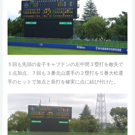
５回も先頭の金子キャプテンの左中間３塁打を敵失で
１点加点、７回も３番北山選手の２塁打を５番大松選
手のヒットで加点と長打を確実に点に結び付けた。