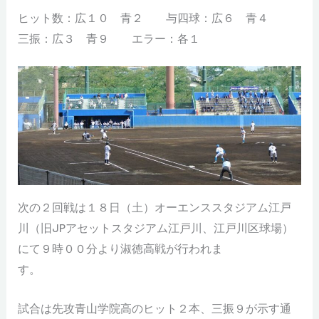
ヒット数：広１０ 青２ 与四球：広６ 青４
三振：広３ 青９ エラー：各１
次の２回戦は１８日（土）オーエンススタジアム江戸
川（旧JPアセットスタジアム江戸川、江戸川区球場）
にて９時００分より淑徳高戦が行われま
す。
試合は先攻青山学院高のヒット２本、三振９が示す通