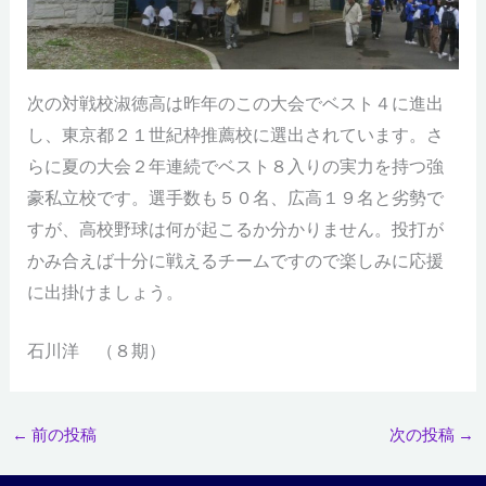
次の対戦校淑徳高は昨年のこの大会でベスト４に進出
し、東京都２１世紀枠推薦校に選出されています。さ
らに夏の大会２年連続でベスト８入りの実力を持つ強
豪私立校です。選手数も５０名、広高１９名と劣勢で
すが、高校野球は何が起こるか分かりません。投打が
かみ合えば十分に戦えるチームですので楽しみに応援
に出掛けましょう。
石川洋 （８期）
←
前の投稿
次の投稿
→