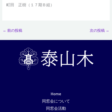
町田 正樹（１７期Ｂ組）
←
前の投稿
次の投稿
→
Home
同窓会について
同窓会活動