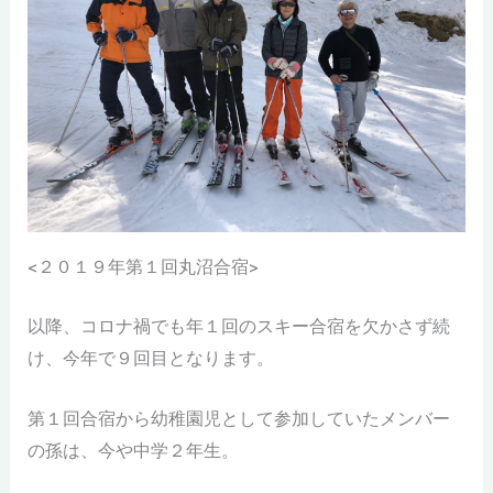
<２０１９年第１回丸沼合宿>
以降、コロナ禍でも年１回のスキー合宿を欠かさず続
け、今年で９回目となります。
第１回合宿から幼稚園児として参加していたメンバー
の孫は、今や中学２年生。