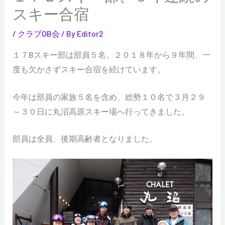
スキー合宿
/
クラブOB会
/ By
Editor2
１７Bスキー部は部員５名。２０１８年から９年間、一
度も欠かさずスキー合宿を続けています。
今年は部員の家族５名を含め、総勢１０名で３月２９
～３０日に丸沼高原スキー場へ行ってきました。
部員は全員、後期高齢者となりました。