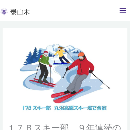
内
容
を
ス
キ
ッ
プ
１７Ｂスキー部、９年連続の