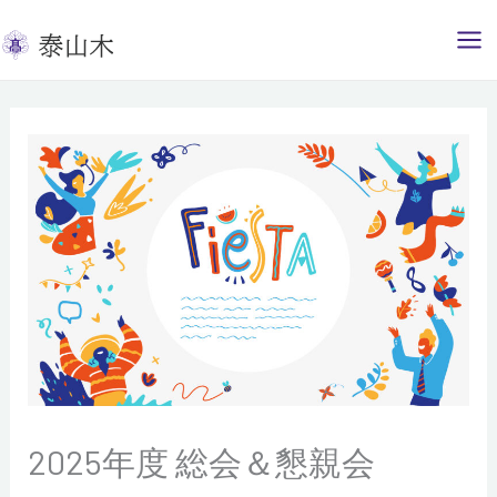
内
容
を
ス
キ
ッ
プ
2025年度 総会＆懇親会