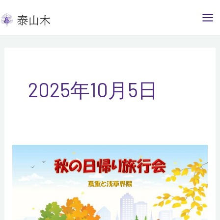
内
容
を
ス
キ
ッ
2025年10月5日
プ
日
帰
り
旅
行