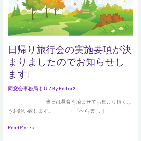
会
の
実
施
要
日帰り旅行会の実施要項が決
項
が
まりましたのでお知らせし
決
ます!
ま
り
同窓会事務局より
/ By
Editor2
ま
当日は昼食を済ませてお集まり頂くよ
し
うお願い致します。 ・「べらぼ […]
た
の
Read More »
で
お