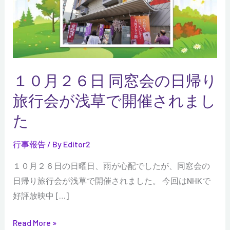
日
同
窓
会
の
１０月２６日 同窓会の日帰り
日
帰
旅行会が浅草で開催されまし
り
た
旅
行
行事報告
/ By
Editor2
会
１０月２６日の日曜日、雨が心配でしたが、同窓会の
が
日帰り旅行会が浅草で開催されました。 今回はNHKで
浅
好評放映中 […]
草
で
Read More »
開