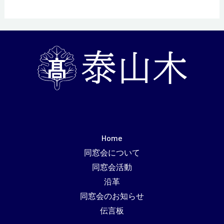
催
さ
れ
ま
し
た
Home
同窓会について
同窓会活動
沿革
同窓会のお知らせ
伝言板