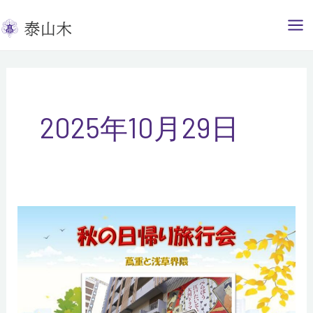
内
容
を
ス
キ
ッ
2025年10月29日
プ
１
０
月
２
６