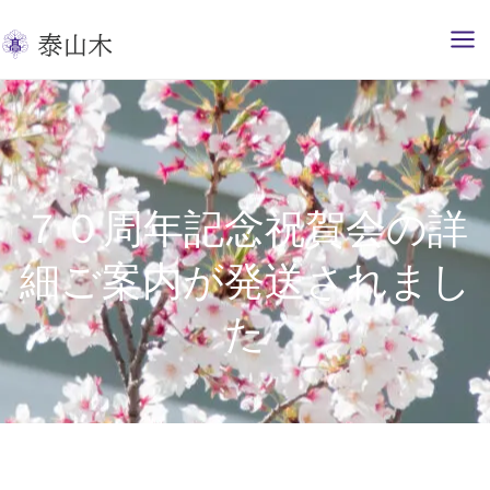
内
容
を
ス
キ
ッ
プ
７０周年記念祝賀会の詳
細ご案内が発送されまし
た