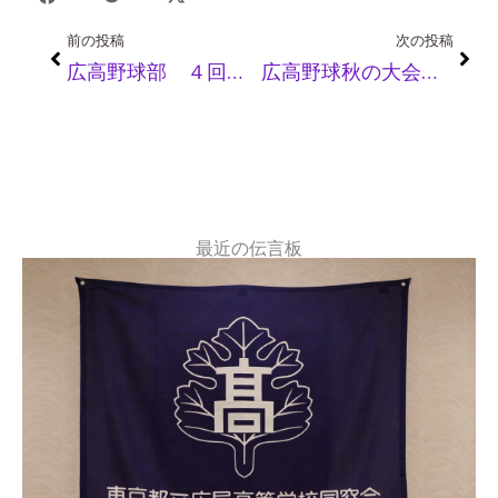
Prev
Nex
前の投稿
次の投稿
広高野球部 ４回戦突破ならず！
広高野球秋の大会一次予選のお知らせ
最近の伝言板