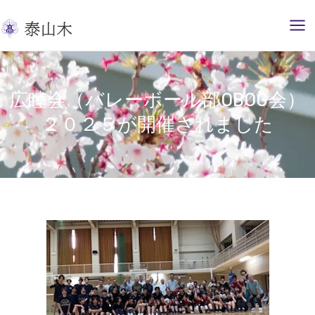
内
容
を
ス
キ
広睦会（バレーボール部OBOG会）
ッ
２０２５が開催されました
プ