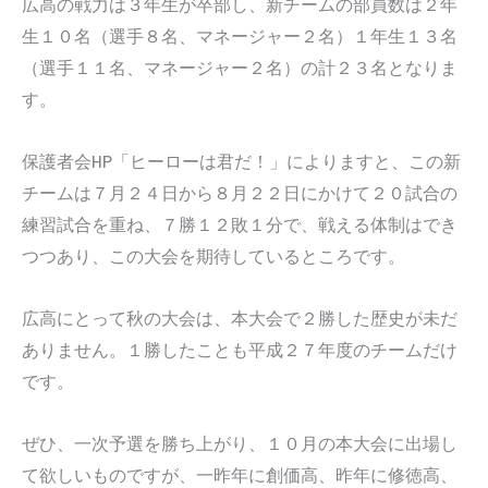
広高の戦力は３年生が卒部し、新チームの部員数は２年
生１０名（選手８名、マネージャー２名）１年生１３名
（選手１１名、マネージャー２名）の計２３名となりま
す。
保護者会HP「ヒーローは君だ！」によりますと、この新
チームは７月２４日から８月２２日にかけて２０試合の
練習試合を重ね、７勝１２敗１分で、戦える体制はでき
つつあり、この大会を期待しているところです。
広高にとって秋の大会は、本大会で２勝した歴史が未だ
ありません。１勝したことも平成２７年度のチームだけ
です。
ぜひ、一次予選を勝ち上がり、１０月の本大会に出場し
て欲しいものですが、一昨年に創価高、昨年に修徳高、