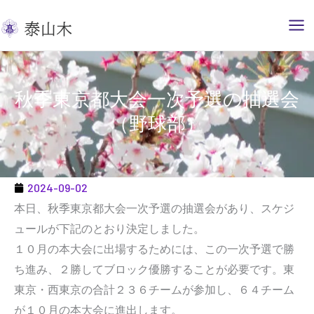
内
容
を
ス
キ
秋季東京都大会一次予選の抽選会
ッ
（野球部）
プ
2024-09-02
本日、秋季東京都大会一次予選の抽選会があり、スケジ
ュールが下記のとおり決定しました。
１０月の本大会に出場するためには、この一次予選で勝
ち進み、２勝してブロック優勝することが必要です。東
東京・西東京の合計２３６チームが参加し、６４チーム
が１０月の本大会に進出します。