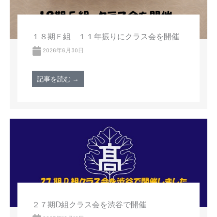
１８期Ｆ組 １１年振りにクラス会を開催
2026年6月30日
記事を読む →
２７期Ⅾ組クラス会を渋谷で開催