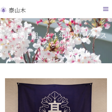
内
容
を
ス
キ
１８期Ｆ組 １１年振りにクラス
ッ
会を開催
プ