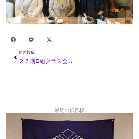
Prev
前の投稿
２７期Ⅾ組クラス会を渋谷で開催
最近の伝言板