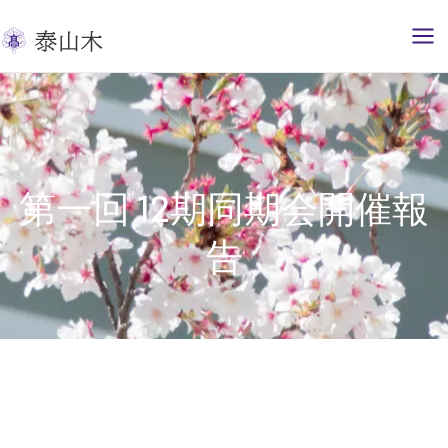
内
容
を
ス
キ
ッ
プ
第一回 12期同期会開催報
告