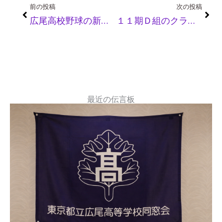
Prev
Nex
前の投稿
次の投稿
広尾高校野球の新しいスケジュール
１１期Ｄ組のクラス会が開催されました
最近の伝言板