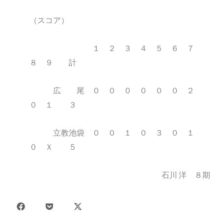
（スコア）
１ ２ ３ ４ ５ ６ ７
８ ９ 計
広 尾 ０ ０ ０ ０ ０ ０ ２
０ １ ３
立教池袋 ０ ０ １ ０ ３ ０ １
０ Ｘ ５
石川 洋 ８期