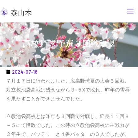
内
容
を
ス
キ
高校野球 予選３回戦敗退
ッ
プ
2024-07-18
７月１７日に行われました、広高野球夏の大会３回戦、
対立教池袋高戦は残念ながら３-５Xで敗れ、昨年の雪辱
を果たすことができませんでした。
立教池袋高校とは昨年も３回戦で対戦し、延長１１回８
－５にて惜敗でした。この時の立教池袋高校の主戦力が
２年生で、バッテリーと４番バッターの３人でしたが、