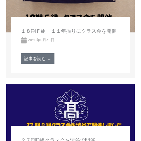
１８期Ｆ組 １１年振りにクラス会を開催
2026年6月30日
記事を読む →
２７期Ⅾ組クラス会を渋谷で開催