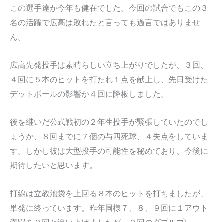
この選手達が今年も健在でした。今回の試合でもこの３
名の活躍で広高は敗れたと言っても過言ではありませ
ん。
広高先発投手は素晴らしい立ち上がりでしたが、３回、
４回に５本のヒットを打たれ１点を献上し、先日受けた
デットボールの影響か４回に降板しました。
後を継いだ公式戦初の２年生投手が緊張していたのでし
ょうか、８回までに７個の与四死球、４失点をしていま
す。しかし彼は大型投手の可能性を秘めており、今後に
期待したいと思います。
打線は立教池袋を上回る８本のヒットを打ちましたが、
単発に終っています。昨年同様７、８、９回に１アウト
満塁を２回と追い上げましたが、２回のダブルプレー、