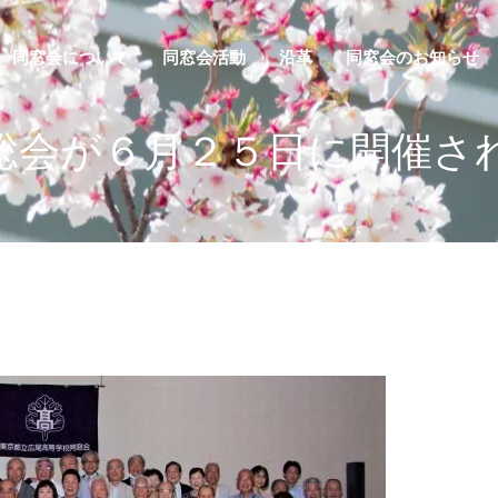
同窓会について
同窓会活動
沿革
同窓会のお知らせ
総会が６月２５日に開催さ