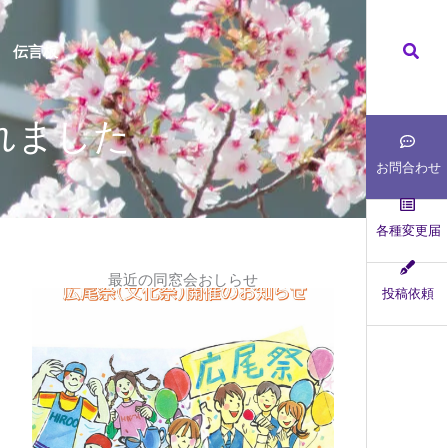
検
伝言板
索
れました
お問合わせ
各種変更届
最近の同窓会おしらせ
投稿依頼