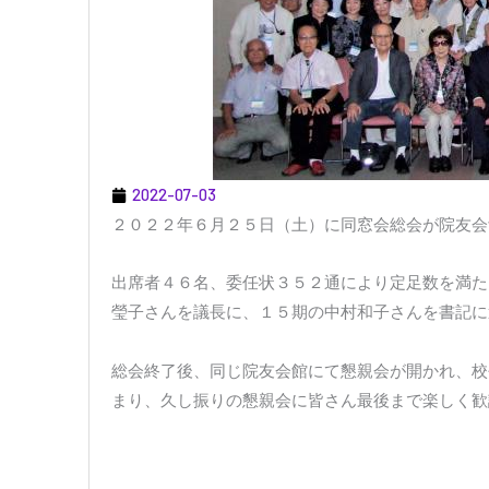
2022-07-03
２０２２年６月２５日（土）に同窓会総会が院友会
出席者４６名、委任状３５２通により定足数を満た
瑩子さんを議長に、１５期の中村和子さんを書記に
総会終了後、同じ院友会館にて懇親会が開かれ、校
まり、久し振りの懇親会に皆さん最後まで楽しく歓