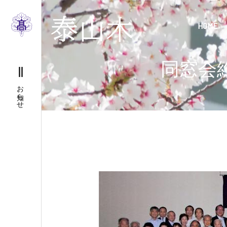
内
容
HOME
を
ス
キ
同窓会
ッ
お知らせ
プ