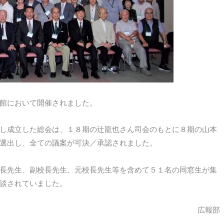
館において開催されました。
し成立した総会は、１８期の辻龍也さん司会のもとに８期の山本
選出し、全ての議案が可決／承認されました。
長先生、副校長先生、元校長先生等を含めて５１名の同窓生が集
談されていました。
広報部