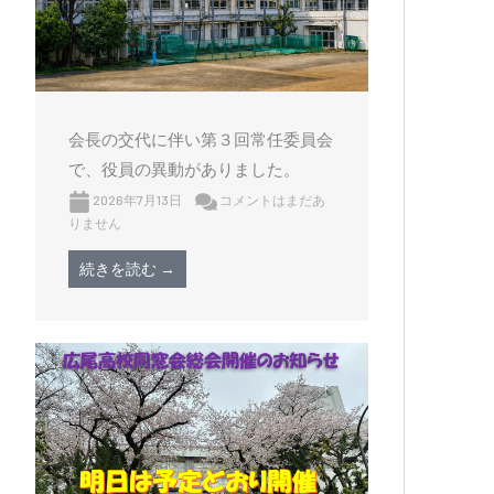
xt
会長の交代に伴い第３回常任委員会
で、役員の異動がありました。
2026年7月13日
コメントはまだあ
りません
続きを読む →