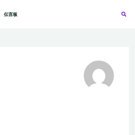
検
伝言板
索