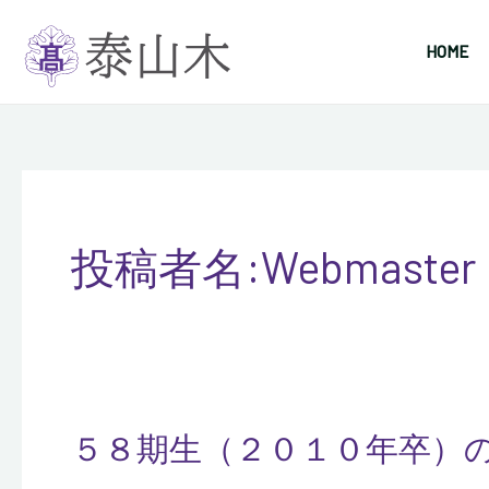
内
容
HOME
を
ス
キ
ッ
プ
投稿者名:Webmaster
５８期生（２０１０年卒）
５
８