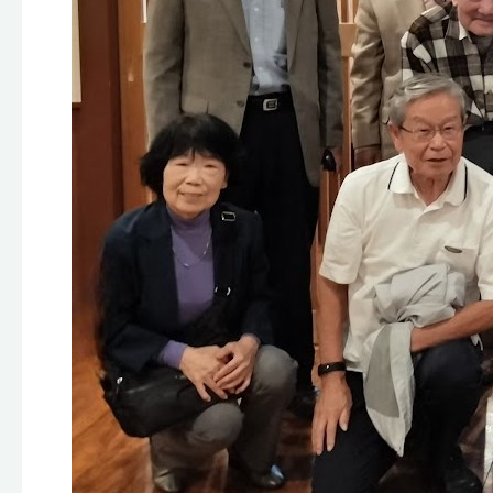
ま
開
し
催
た
報
告