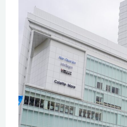
会・
秋
の
旅
行
会
曇
天
の
中
行
わ
れ
る