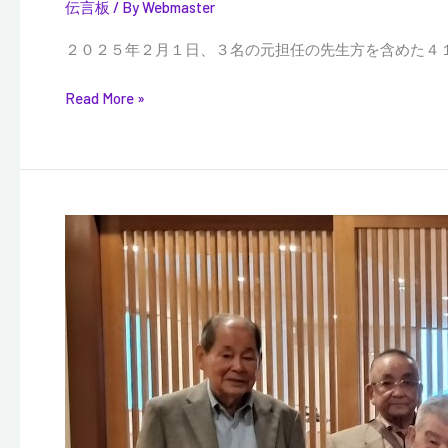
伝言板
/ By
Webmaster
期
生
２０２５年２月１日、３名の元担任の先生方を含めた４１
（２
０
Read More »
１
０
年
卒）
の
９
同
期
期
A
会
組
が
の
開
ク
催
ラ
さ
ス
れ
会