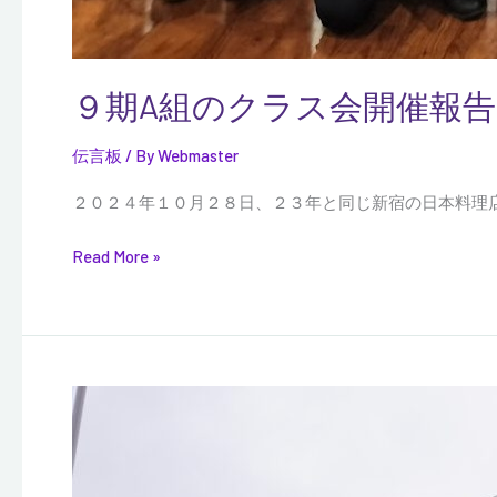
９期A組のクラス会開催報告
伝言板
/ By
Webmaster
２０２４年１０月２８日、２３年と同じ新宿の日本料理
Read More »
広
高
同
窓