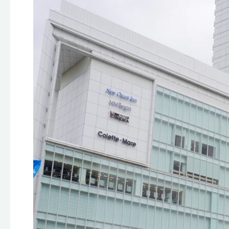
旅
行
会
が
開
催
さ
れ
ま
し
た