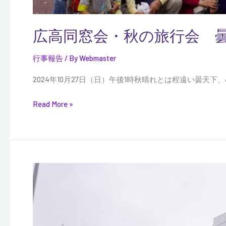
広高同窓会・秋の旅行会 
行事報告
/ By
Webmaster
2024年10月27日（日）午後1時秋晴れとは程遠い曇天
Read More »
秋
の
日
帰
り